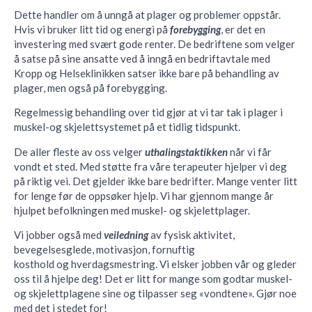
Dette handler om å unngå at plager og problemer oppstår.
Hvis vi bruker litt tid og energi på
forebygging
, er det en
investering med svært gode renter. De bedriftene som velger
å satse på sine ansatte ved å inngå en bedriftavtale med
Kropp og Helseklinikken satser ikke bare på behandling av
plager, men også på forebygging.
Regelmessig behandling over tid gjør at vi tar tak i plager i
muskel-og skjelettsystemet på et tidlig tidspunkt.
De aller fleste av oss velger
uthalingstaktikken
når vi får
vondt et sted. Med støtte fra våre terapeuter hjelper vi deg
på riktig vei. Det gjelder ikke bare bedrifter. Mange venter litt
for lenge før de oppsøker hjelp. Vi har gjennom mange år
hjulpet befolkningen med muskel- og skjelettplager.
Vi jobber også med
veiledning
av fysisk aktivitet,
bevegelsesglede, motivasjon, fornuftig
kosthold og hverdagsmestring. Vi elsker jobben vår og gleder
oss til å hjelpe deg! Det er litt for mange som godtar muskel-
og skjelettplagene sine og tilpasser seg «vondtene». Gjør noe
med det i stedet for!