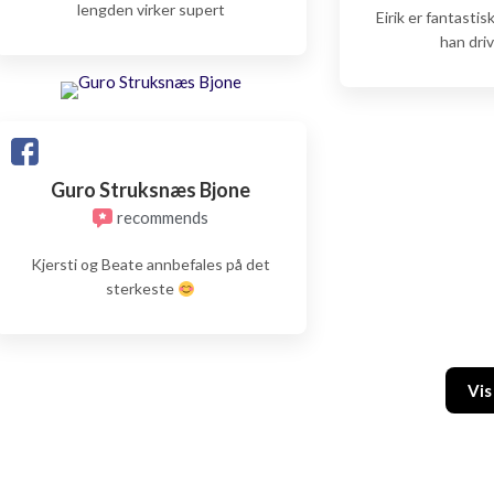
lengden virker supert
Eirik er fantastis
han dri
Guro Struksnæs Bjone
recommends
Kjersti og Beate annbefales på det
sterkeste
Vis