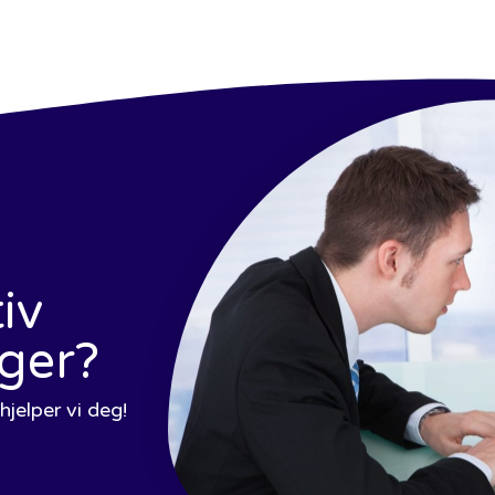
iv
ager?
jelper vi deg!