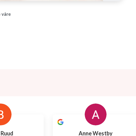
 våre
t Ruud
Anne Westby