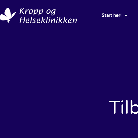
Start her!
Til