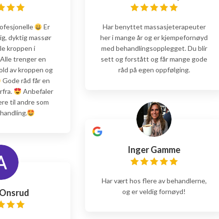
rofesjonelle
Er
Har benyttet massasjeterapeuter
lig, dyktig massør
her i mange år og er kjempefornøyd
le kroppen i
med behandlingsopplegget. Du blir
lle trenger en
sett og forstått og får mange gode
old av kroppen og
råd på egen oppfølging.
Gode råd får en
rfra.
Anbefaler
ere til andre som
handling.
Inger Gamme
Har vært hos flere av behandlerne,
 Onsrud
og er veldig fornøyd!