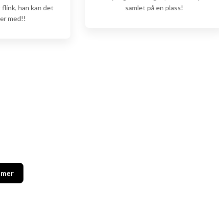
k flink, han kan det
samlet på en plass!
ver med!!
 mer