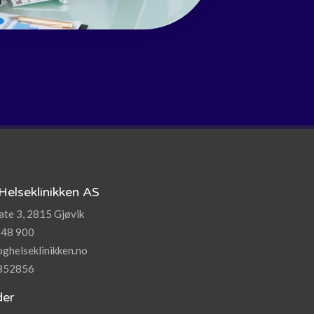
Helseklinikken AS
te 3, 2815 Gjøvik
 48 900
ghelseklinikken.no
8852856
der