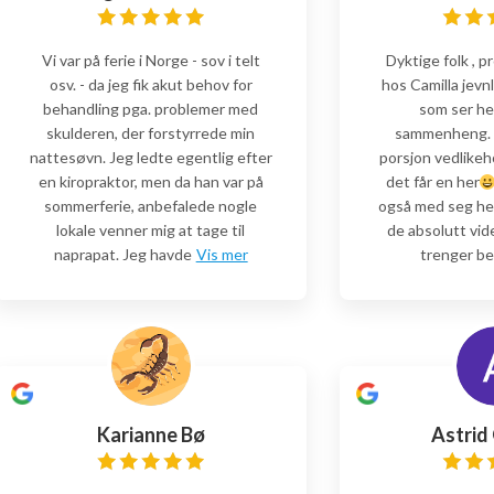
Vi var på ferie i Norge - sov i telt
Dyktige folk , p
osv. - da jeg fik akut behov for
hos Camilla jevn
behandling pga. problemer med
som ser he
skulderen, der forstyrrede min
sammenheng. A
nattesøvn. Jeg ledte egentlig efter
porsjon vedlikeh
en kiropraktor, men da han var på
det får en her
sommerferie, anbefalede nogle
også med seg he
lokale venner mig at tage til
de absolutt vid
naprapat. Jeg havde
Vis mer
trenger be
Karianne Bø
Astrid