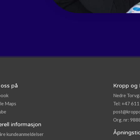
 oss på
Kropp og 
book
Nedre Torvga
le Maps
Tel: +47 611
ube
post@kroppo
Org. nr: 98
rell informasjon
Åpningsti
åre kundeanmeldelser