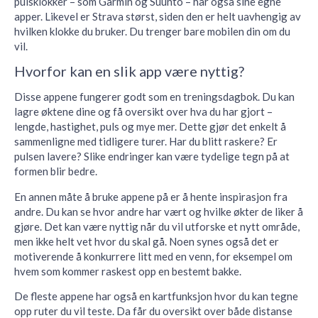
pulsklokker – som Garmin og Suunto – har også sine egne
apper. Likevel er Strava størst, siden den er helt uavhengig av
hvilken klokke du bruker. Du trenger bare mobilen din om du
vil.
Hvorfor kan en slik app være nyttig?
Disse appene fungerer godt som en treningsdagbok. Du kan
lagre øktene dine og få oversikt over hva du har gjort –
lengde, hastighet, puls og mye mer. Dette gjør det enkelt å
sammenligne med tidligere turer. Har du blitt raskere? Er
pulsen lavere? Slike endringer kan være tydelige tegn på at
formen blir bedre.
En annen måte å bruke appene på er å hente inspirasjon fra
andre. Du kan se hvor andre har vært og hvilke økter de liker å
gjøre. Det kan være nyttig når du vil utforske et nytt område,
men ikke helt vet hvor du skal gå. Noen synes også det er
motiverende å konkurrere litt med en venn, for eksempel om
hvem som kommer raskest opp en bestemt bakke.
De fleste appene har også en kartfunksjon hvor du kan tegne
opp ruter du vil teste. Da får du oversikt over både distanse