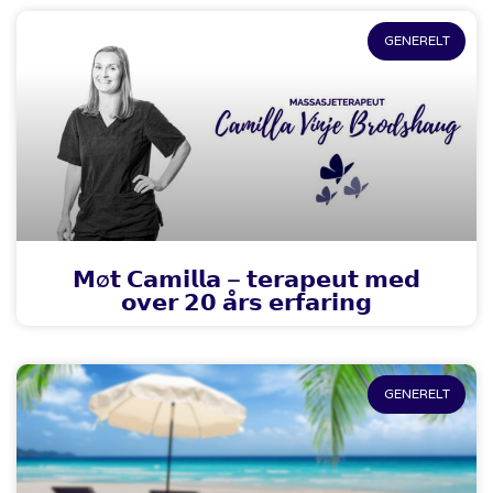
GENERELT
𝗠ø𝘁 𝗖𝗮𝗺𝗶𝗹𝗹𝗮 – 𝘁𝗲𝗿𝗮𝗽𝗲𝘂𝘁 𝗺𝗲𝗱
𝗼𝘃𝗲𝗿 𝟮𝟬 𝗮̊𝗿𝘀 𝗲𝗿𝗳𝗮𝗿𝗶𝗻𝗴
GENERELT