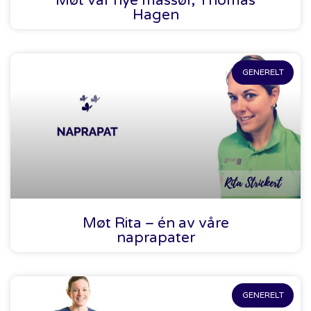
Møt vår nye massør, Thomas
Hagen
GENERELT
Møt Rita – én av våre
naprapater
GENERELT