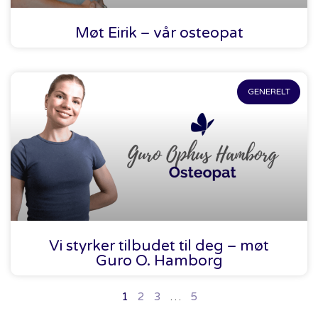
Møt Eirik – vår osteopat
GENERELT
Vi styrker tilbudet til deg – møt
Guro O. Hamborg
1
2
3
…
5