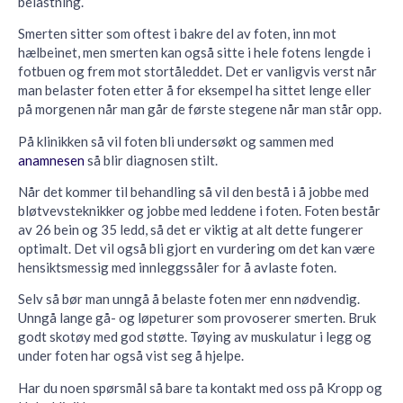
belastning.
Smerten sitter som oftest i bakre del av foten, inn mot
hælbeinet, men smerten kan også sitte i hele fotens lengde i
fotbuen og frem mot stortåleddet. Det er vanligvis verst når
man belaster foten etter å for eksempel ha sittet lenge eller
på morgenen når man går de første stegene når man står opp.
På klinikken så vil foten bli undersøkt og sammen med
anamnesen
så blir diagnosen stilt.
Når det kommer til behandling så vil den bestå i å jobbe med
bløtvevsteknikker og jobbe med leddene i foten. Foten består
av 26 bein og 35 ledd, så det er viktig at alt dette fungerer
optimalt. Det vil også bli gjort en vurdering om det kan være
hensiktsmessig med innleggssåler for å avlaste foten.
Selv så bør man unngå å belaste foten mer enn nødvendig.
Unngå lange gå- og løpeturer som provoserer smerten. Bruk
godt skotøy med god støtte. Tøying av muskulatur i legg og
under foten har også vist seg å hjelpe.
Har du noen spørsmål så bare ta kontakt med oss på Kropp og