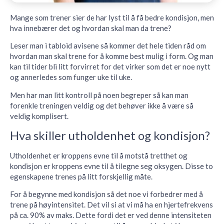
Mange som trener sier de har lyst til å få bedre kondisjon, men
hva innebærer det og hvordan skal man da trene?
Leser man i tabloid avisene så kommer det hele tiden råd om
hvordan man skal trene for å komme best mulig i form. Og man
kan til tider bli litt forvirret for det virker som det er noe nytt
og annerledes som funger uke til uke.
Men har man litt kontroll på noen begreper så kan man
forenkle treningen veldig og det behøver ikke å være så
veldig komplisert.
Hva skiller utholdenhet og kondisjon?
Utholdenhet er kroppens evne til å motstå tretthet og
kondisjon er kroppens evne til å tilegne seg oksygen. Disse to
egenskapene trenes på litt forskjellig måte.
For å begynne med kondisjon så det noe vi forbedrer med å
trene på høyintensitet. Det vil si at vi må ha en hjertefrekvens
på ca. 90% av maks. Dette fordi det er ved denne intensiteten