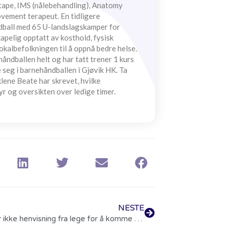
otape, IMS (nålebehandling), Anatomy
vement terapeut. En tidligere
åndball med 65 U-landslagskamper for
apelig opptatt av kosthold, fysisk
lokalbefolkningen til å oppnå bedre helse.
håndballen helt og har tatt trener 1 kurs
 seg i barnehåndballen i Gjøvik HK. Ta
klene Beate har skrevet, hvilke
yr og oversikten over ledige timer.
NESTE
Du trenger ikke henvisning fra lege for å komme til oss