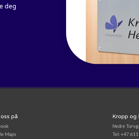
pe deg
 oss på
Kropp og 
book
Nedre Torvga
le Maps
Tel: +47 611