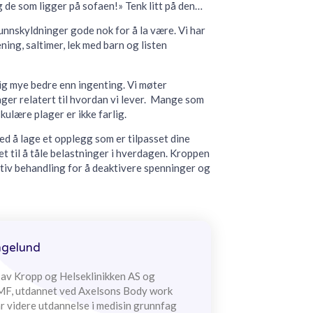
g de som ligger på sofaen!» Tenk litt på den…
unnskyldninger gode nok for å la være. Vi har
ning, saltimer, lek med barn og listen
ig mye bedre enn ingenting. Vi møter
ger relatert til hvordan vi lever. Mange som
ulære plager er ikke farlig.
ed å lage et opplegg som er tilpasset dine
t til å tåle belastninger i hverdagen. Kroppen
tiv behandling for å deaktivere spenninger og
ngelund
r av Kropp og Helseklinikken AS og
F, utdannet ved Axelsons Body work
r videre utdannelse i medisin grunnfag