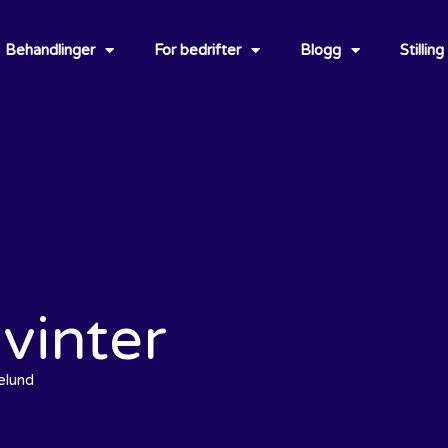
Behandlinger
For bedrifter
Blogg
Stilling
 vinter
elund