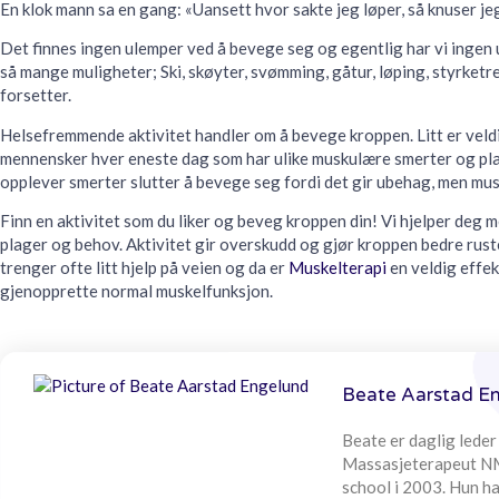
En klok mann sa en gang: «Uansett hvor sakte jeg løper, så knuser je
Det finnes ingen ulemper ved å bevege seg og egentlig har vi ingen 
så mange muligheter; Ski, skøyter, svømming, gåtur, løping, styrketre
forsetter.
Helsefremmende aktivitet handler om å bevege kroppen. Litt er veld
mennensker hver eneste dag som har ulike muskulære smerter og pla
opplever smerter slutter å bevege seg fordi det gir ubehag, men musk
Finn en aktivitet som du liker og beveg kroppen din! Vi hjelper deg m
plager og behov. Aktivitet gir overskudd og gjør kroppen bedre ruste
trenger ofte litt hjelp på veien og da er
Muskelterapi
en veldig effek
gjenopprette normal muskelfunksjon.
Beate Aarstad E
Beate er daglig lede
Massasjeterapeut NM
school i 2003. Hun ha