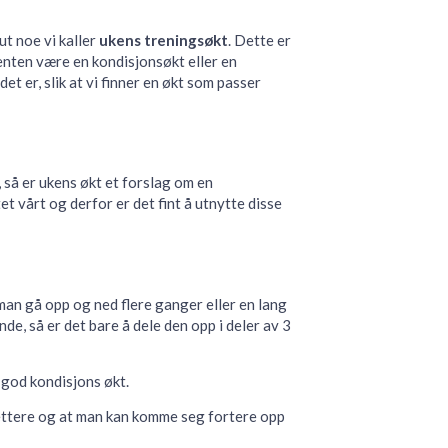
ut noe vi kaller
ukens treningsøkt
. Dette er
n enten være en kondisjonsøkt eller en
t er, slik at vi finner en økt som passer
, så er ukens økt et forslag om en
t vårt og derfor er det fint å utnytte disse
man gå opp og ned flere ganger eller en lang
e, så er det bare å dele den opp i deler av 3
 god kondisjons økt.
lettere og at man kan komme seg fortere opp