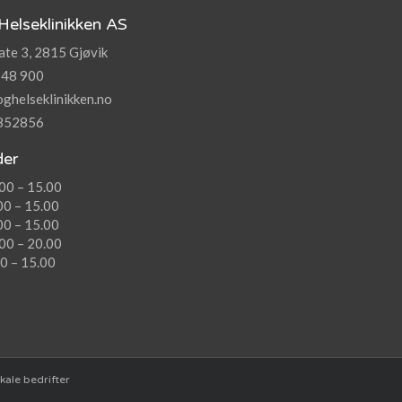
Helseklinikken AS
te 3, 2815 Gjøvik
 48 900
ghelseklinikken.no
8852856
der
00 – 15.00
00 – 15.00
00 – 15.00
00 – 20.00
0 – 15.00
kale bedrifter