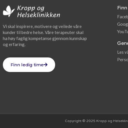
Finn
Face
Goog
Vi skal inspirere, motivere og veilede våre
YouT
kunder til bedre helse. Våre terapeuter skal
ha høy faglig kompetanse gjennom kunnskap
Gene
og erfaring.
Les v
Perso
Finn ledig time
Copyright © 2025 Kropp og Helseklinikk