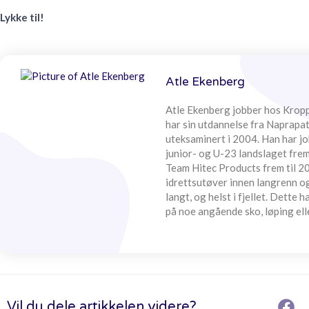
Lykke til!
Atle Ekenberg
Atle Ekenberg jobber hos Kropp
har sin utdannelse fra Naprapa
uteksaminert i 2004. Han har jo
junior- og U-23 landslaget frem
Team Hitec Products frem til 20
idrettsutøver innen langrenn og 
langt, og helst i fjellet. Dette h
på noe angående sko, løping ell
Vil du dele artikkelen videre?