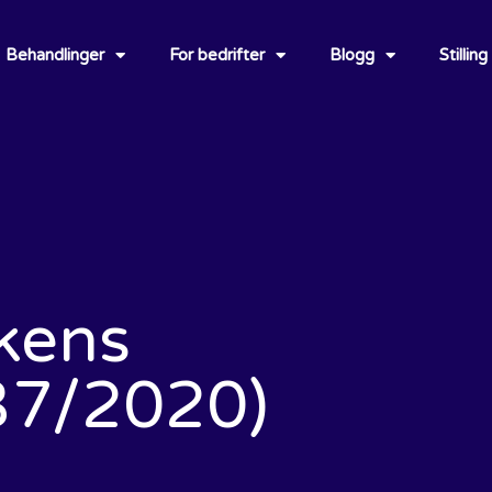
Behandlinger
For bedrifter
Blogg
Stilling
kens
(37/2020)