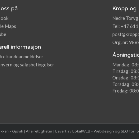
 oss på
Kropp og 
book
Nedre Torvga
le Maps
Tel: +47 611
ube
post@kroppo
Org. nr: 98
rell informasjon
Åpningsti
åre kundeanmeldelser
nvern og salgsbetingelser
Mandag: 08:
Tirsdag: 08:
Onsdag: 08:
Torsdag: 08:
Fredag: 08:0
en - Gjøvik | Alle rettigheter | Levert av LokalWEB - Webdesign og SEO for lo