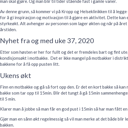
man skal gjøre. Og man blir til tider stående fast i gamle vaner.
Av denne grunn, så kommer vi på Kropp og Helseklinikken til å legge 
for å gi inspirasjon og motivasjon til å gjøre en aktivitet. Dette ka
styrkeøkt. Alt avhenger av personen som lager økten og når på året de
årstiden.
Nyhet fra og med uke 37, 2020
Etter som høsten er her for fullt og det er fremdeles bart og fint ute
kondisjonsøkt i motbakke. Det er ikke mangel på motbakker i distrikte
bakkene for å få opp pusten litt.
Ukens økt
Finn en motbakke og gå så fort opp den. Er det en kort bakke så kan 
bakke som tar opp til 15min. Blir det tungt å gå 15min sammenhengend
til 5 min.
Klarer man å jobbe så man får en god pust i 15min så har man fått en
Gjør man en sånn økt regelmessig så vil man merke at det både blir 
bakken.