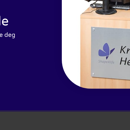
le
pe deg